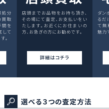
庫処分
店頭までお品物をお持ち頂き、
ダン
の買取
その場にて査定、お支払いをい
るだ
手間を
たします。お近くにお住まいの
て無
底して
方、お急ぎの方にお勧めです。
魅力
す。
詳細はコチラ
選べる３つの査定方法