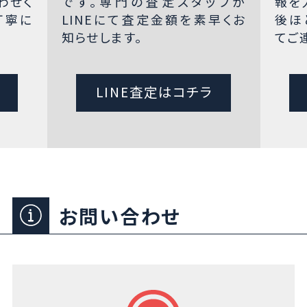
わせく
です。専門の査定スタッフが
報を
丁寧に
LINEにて査定金額を素早くお
後ほ
知らせします。
てご
LINE査定はコチラ
お問い合わせ