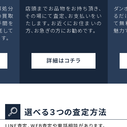
庫処分
店頭までお品物をお持ち頂き、
ダン
の買取
その場にて査定、お支払いをい
るだ
手間を
たします。お近くにお住まいの
て無
底して
方、お急ぎの方にお勧めです。
魅力
す。
詳細はコチラ
選べる３つの査定方法
LINE査定、WEB査定や電話相談があります。