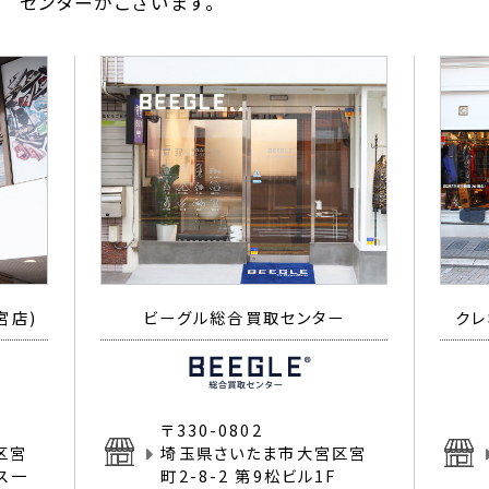
センターがございます。
宮店)
ビーグル総合買取センター
クレ
〒330-0802
区宮
埼玉県さいたま市大宮区宮
イス一
町2-8-2 第9松ビル1F