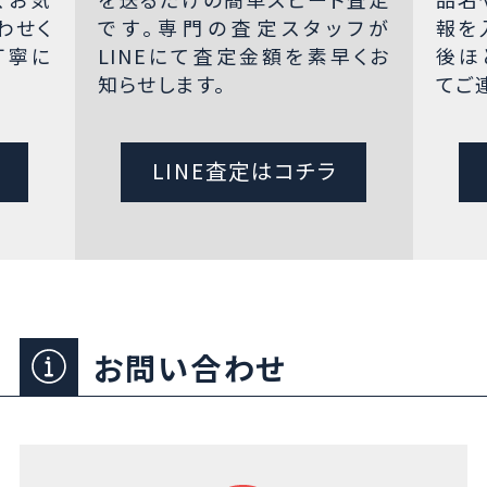
わせく
です。専門の査定スタッフが
報を
丁寧に
LINEにて査定金額を素早くお
後ほ
知らせします。
てご
LINE査定はコチラ
お問い合わせ