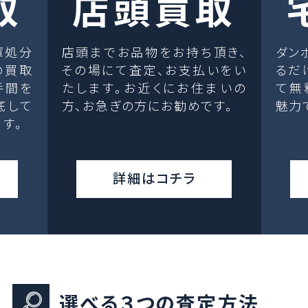
取
店頭買取
庫処分
店頭までお品物をお持ち頂き、
ダン
の買取
その場にて査定、お支払いをい
るだ
手間を
たします。お近くにお住まいの
て無
底して
方、お急ぎの方にお勧めです。
魅力
す。
詳細はコチラ
選べる３つの査定方法