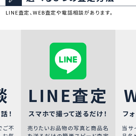
LINE査定、WEB査定や電話相談があります。
談
LINE査定
話！
スマホで撮って送るだけ！
フォ
でご不
売りたいお品物の写真と商品名
当サ
、お気
を送るだけの簡単スピード査定
品名