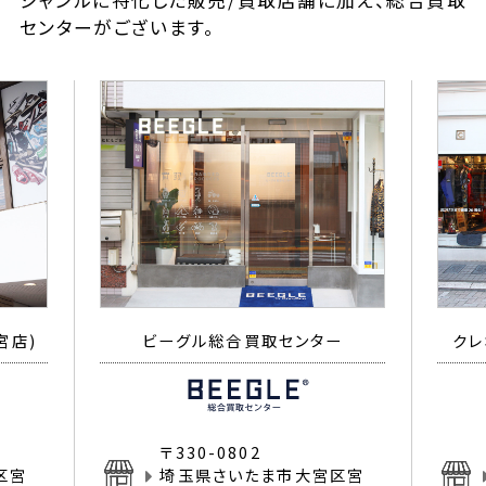
ジャンルに特化した販売/買取店舗に加え、総合買取
センターがございます。
宮店)
ビーグル総合買取センター
クレ
〒330-0802
区宮
埼玉県さいたま市大宮区宮