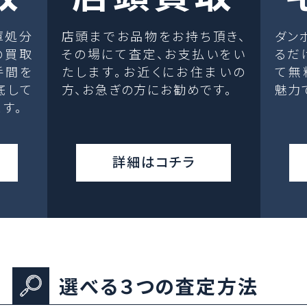
庫処分
店頭までお品物をお持ち頂き、
ダン
の買取
その場にて査定、お支払いをい
るだ
手間を
たします。お近くにお住まいの
て無
底して
方、お急ぎの方にお勧めです。
魅力
す。
詳細はコチラ
選べる３つの査定方法