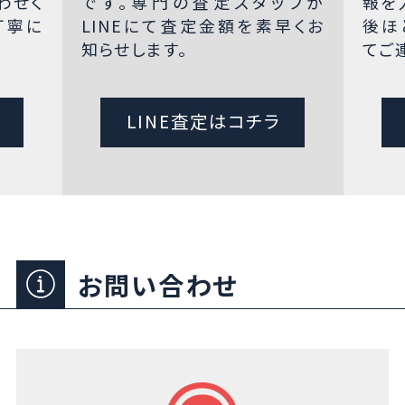
わせく
です。専門の査定スタッフが
報を
丁寧に
LINEにて査定金額を素早くお
後ほ
知らせします。
てご
LINE査定はコチラ
お問い合わせ