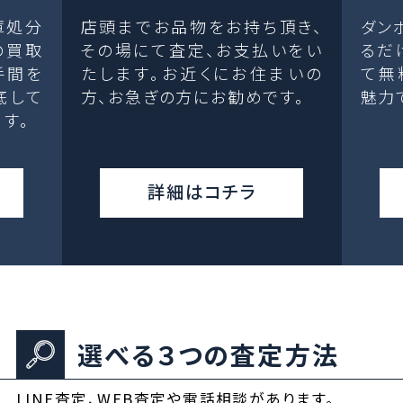
庫処分
店頭までお品物をお持ち頂き、
ダン
の買取
その場にて査定、お支払いをい
るだ
手間を
たします。お近くにお住まいの
て無
底して
方、お急ぎの方にお勧めです。
魅力
す。
詳細はコチラ
選べる３つの査定方法
LINE査定、WEB査定や電話相談があります。