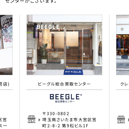
センターがございます。
宮店)
ビーグル総合買取センター
クレ
〒330-0802
区宮
埼玉県さいたま市大宮区宮
イス一
町2-8-2 第9松ビル1F