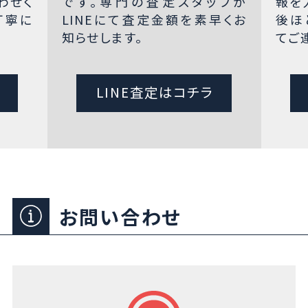
わせく
です。専門の査定スタッフが
報を
丁寧に
LINEにて査定金額を素早くお
後ほ
知らせします。
てご
LINE査定はコチラ
お問い合わせ