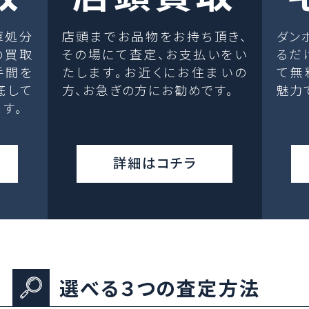
庫処分
店頭までお品物をお持ち頂き、
ダン
の買取
その場にて査定、お支払いをい
るだ
手間を
たします。お近くにお住まいの
て無
底して
方、お急ぎの方にお勧めです。
魅力
す。
詳細はコチラ
選べる３つの査定方法