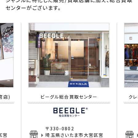
ジャンルに特化した販売/買取店舗に加え、総合買取
センターがございます。
宮店)
ビーグル総合買取センター
クレ
〒330-0802
区宮
埼玉県さいたま市大宮区宮