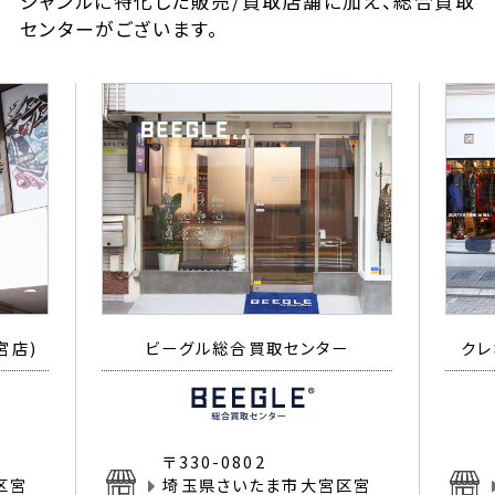
ジャンルに特化した販売/買取店舗に加え、総合買取
センターがございます。
宮店)
ビーグル総合買取センター
クレ
〒330-0802
区宮
埼玉県さいたま市大宮区宮