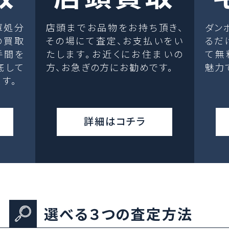
庫処分
店頭までお品物をお持ち頂き、
ダン
の買取
その場にて査定、お支払いをい
るだ
手間を
たします。お近くにお住まいの
て無
底して
方、お急ぎの方にお勧めです。
魅力
す。
詳細はコチラ
選べる３つの査定方法