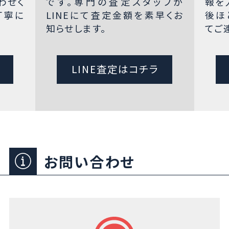
わせく
です。専門の査定スタッフが
報を
丁寧に
LINEにて査定金額を素早くお
後ほ
知らせします。
てご
LINE査定はコチラ
お問い合わせ