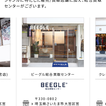
ジャンルに特化した販売/買取店舗に加え、総合買取
センターがございます。
宮店)
ビーグル総合買取センター
クレ
〒330-0802
区宮
埼玉県さいたま市大宮区宮