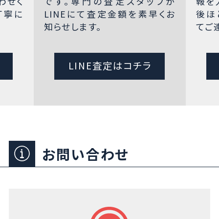
わせく
です。専門の査定スタッフが
報を
丁寧に
LINEにて査定金額を素早くお
後ほ
知らせします。
てご
LINE査定はコチラ
お問い合わせ