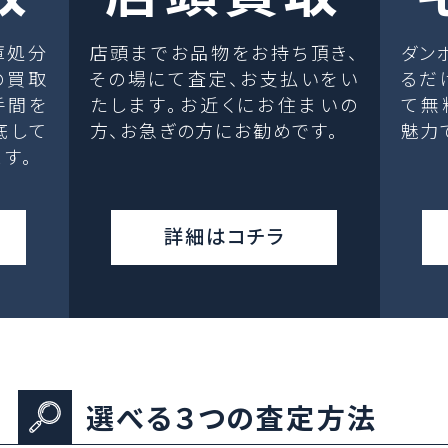
庫処分
店頭までお品物をお持ち頂き、
ダン
の買取
その場にて査定、お支払いをい
るだ
手間を
たします。お近くにお住まいの
て無
底して
方、お急ぎの方にお勧めです。
魅力
す。
詳細はコチラ
選べる３つの査定方法