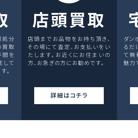
取
店頭買取
庫処分
店頭までお品物をお持ち頂き、
ダン
の買取
その場にて査定、お支払いをい
るだ
手間を
たします。お近くにお住まいの
て無
底して
方、お急ぎの方にお勧めです。
魅力
す。
詳細はコチラ