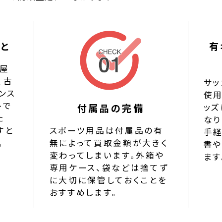
と
有
屋
、古
サ
ンス
使
トで
ッズ
付属品の完備
た
なり
すと
スポーツ用品は付属品の有
手
。
無によって買取金額が大きく
書
変わってしまいます。外箱や
ます
専用ケース、袋などは捨てず
に大切に保管しておくことを
おすすめします。