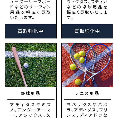
ューダーサーフボー
ヴィクタス、スティガ
ドなどのサーフィン
などの卓球用品を
用品を幅広く買取
幅広く買取いたしま
いたします。
す。
買取強化中
買取強化中
野球用品
テニス用品
アディダスやミズ
ヨネックスやバボ
ノ、アンダーアーマ
ラ、アディダス、プリ
ー、アシックス、久
ンス、ディアドラな