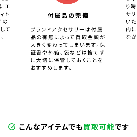
にエ
り時
ィト
サリ
付属品の完備
ドの
いた
して
内
ブランドアクセサリーは付属
。
なが
品の有無によって買取金額が
大きく変わってしまいます。保
証書や外箱、袋などは捨てず
に大切に保管しておくことを
おすすめします。
こんなアイテムでも
買取
可能
です