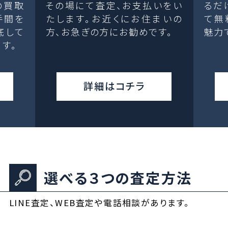
の買取
その場にて査定、お支払いをい
るだ
手間を
たします。お近くにお住まいの
て無
底して
方、お急ぎの方にお勧めです。
魅力
す。
詳細はコチラ
選べる３つの査定方法
LINE査定、WEB査定や電話相談があります。