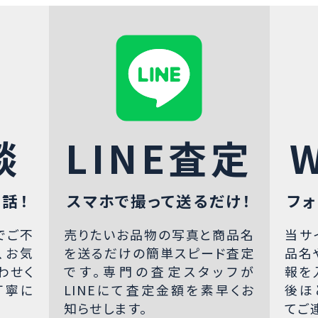
談
LINE査定
話！
スマホで撮って送るだけ！
フォ
でご不
売りたいお品物の写真と商品名
当サ
、お気
を送るだけの簡単スピード査定
品名
わせく
です。専門の査定スタッフが
報を
丁寧に
LINEにて査定金額を素早くお
後ほ
知らせします。
てご