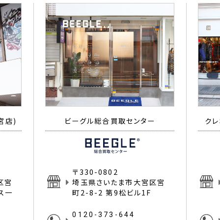
宮店)
ビーグル総合買取センター
クレ
〒330-0802
区宮
埼玉県さいたま市大宮区宮
イス一
町2-8-2 第9松ビル1F
0120-373-644