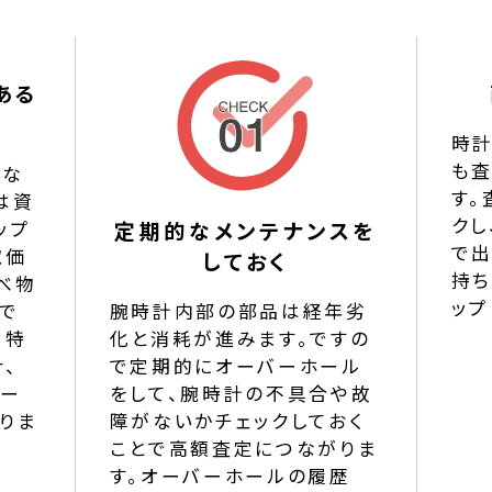
ある
時計
も
的な
す。
は資
クし
ップ
定期的なメンテナンスを
で
取価
しておく
持ち
べ物
ップ
で
腕時計内部の部品は経年劣
。特
化と消耗が進みます。ですの
、
で定期的にオーバーホール
ポー
をして、腕時計の不具合や故
りま
障がないかチェックしておく
ことで高額査定につながりま
す。オーバーホールの履歴