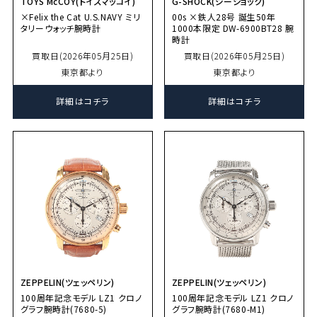
TOYS McCOY(トイズマッコイ)
G-SHOCK(ジーショック)
×Felix the Cat U.S.NAVY ミリ
00s ×鉄人28号 誕生50年
タリーウォッチ腕時計
1000本限定 DW-6900BT28 腕
時計
買取日(2026年05月25日)
買取日(2026年05月25日)
東京都より
東京都より
詳細はコチラ
詳細はコチラ
ZEPPELIN(ツェッペリン)
ZEPPELIN(ツェッペリン)
100周年記念モデル LZ1 クロノ
100周年記念モデル LZ1 クロノ
グラフ腕時計(7680-5)
グラフ腕時計(7680-M1)