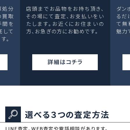
庫処分
店頭までお品物をお持ち頂き、
ダン
の買取
その場にて査定、お支払いをい
るだ
手間を
たします。お近くにお住まいの
て無
底して
方、お急ぎの方にお勧めです。
魅力
す。
詳細はコチラ
選べる３つの査定方法
LINE査定、WEB査定や電話相談があります。