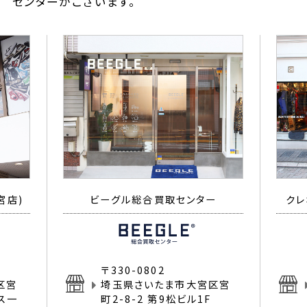
センターがございます。
宮店)
ビーグル総合買取センター
クレ
〒330-0802
区宮
埼玉県さいたま市大宮区宮
イス一
町2-8-2 第9松ビル1F