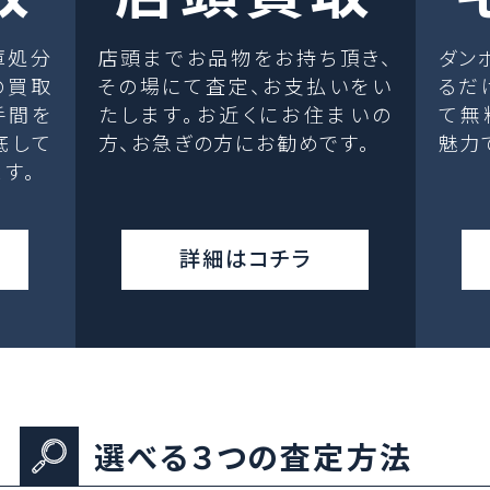
庫処分
店頭までお品物をお持ち頂き、
ダン
の買取
その場にて査定、お支払いをい
るだ
手間を
たします。お近くにお住まいの
て無
底して
方、お急ぎの方にお勧めです。
魅力
す。
詳細はコチラ
選べる３つの査定方法