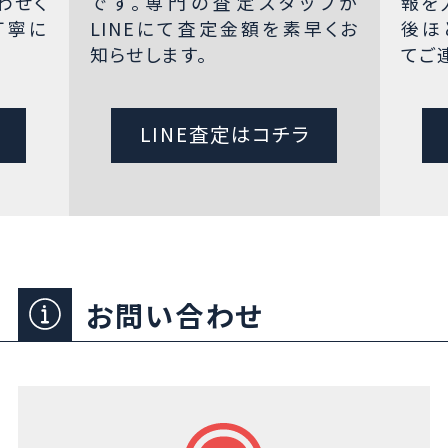
わせく
です。専門の査定スタッフが
報を
丁寧に
LINEにて査定金額を素早くお
後ほ
知らせします。
てご
LINE査定はコチラ
お問い合わせ