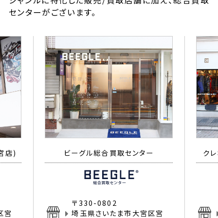
ジャンルに特化した販売/買取店舗に加え、総合買取
センターがございます。
宮店)
ビーグル総合買取センター
クレ
〒330-0802
区宮
埼玉県さいたま市大宮区宮