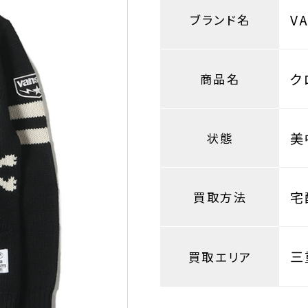
V
ブランド名
ク
商品名
美
状態
宅
買取方法
三
買取エリア