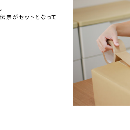
。
伝票がセットとなって