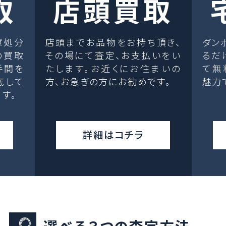
取
店頭買取
庫処分
店頭までお品物をお持ち頂き、
ダン
の買取
その場にて査定、お支払いをい
るだ
手間を
たします。お近くにお住まいの
て無
底して
方、お急ぎの方にお勧めです。
魅力
す。
詳細はコチラ
選べる３つの査定方法