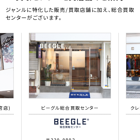
ジャンルに特化した販売/買取店舗に加え、総合買取
センターがございます。
宮店)
ビーグル総合買取センター
クレ
〒330-0802