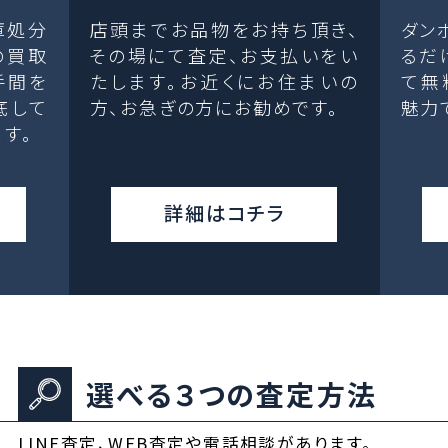
庫処分
店頭までお品物をお持ち頂き、
ダン
の買取
その場にて査定、お支払いをい
るだ
手間を
たします。お近くにお住まいの
て無
底して
方、お急ぎの方にお勧めです。
魅力
す。
詳細はコチラ
選べる３つの査定方法
LINE査定、WEB査定や電話相談があります。