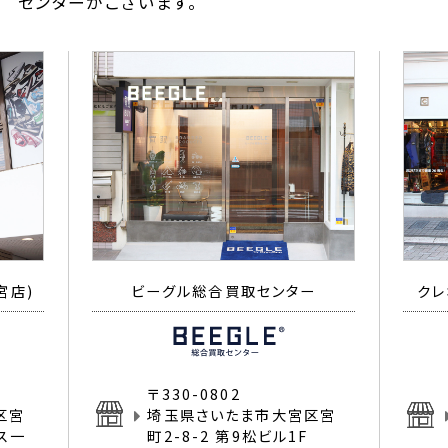
センターがございます。
宮店)
ビーグル総合買取センター
クレ
〒330-0802
区宮
埼玉県さいたま市大宮区宮
イス一
町2-8-2 第9松ビル1F