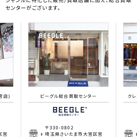
ジャンルに特化した販売/買取店舗に加え、総合買取
センターがございます。
宮店)
ビーグル総合買取センター
クレ
〒330-0802
区宮
埼玉県さいたま市大宮区宮