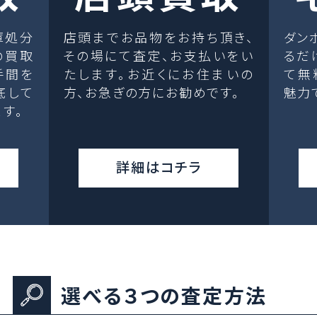
庫処分
店頭までお品物をお持ち頂き、
ダン
の買取
その場にて査定、お支払いをい
るだ
手間を
たします。お近くにお住まいの
て無
底して
方、お急ぎの方にお勧めです。
魅力
す。
詳細はコチラ
選べる３つの査定方法