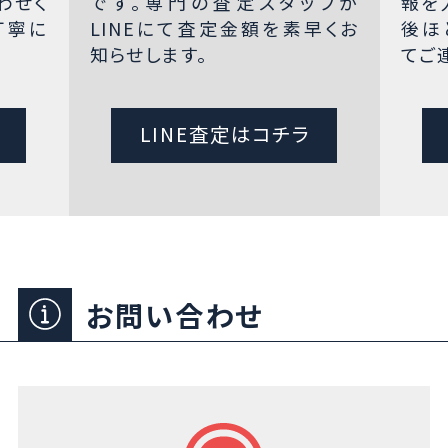
わせく
です。専門の査定スタッフが
報を
丁寧に
LINEにて査定金額を素早くお
後ほ
知らせします。
てご
LINE査定はコチラ
お問い合わせ