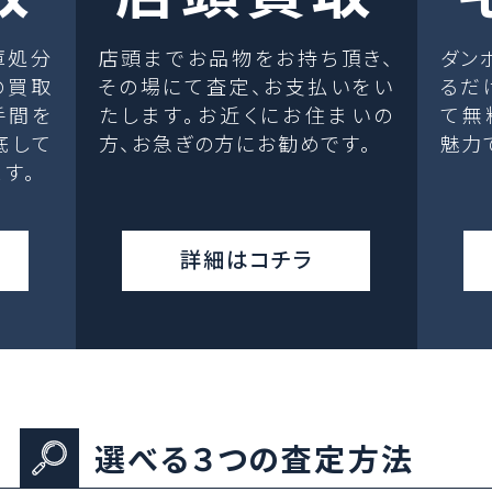
庫処分
店頭までお品物をお持ち頂き、
ダン
の買取
その場にて査定、お支払いをい
るだ
手間を
たします。お近くにお住まいの
て無
底して
方、お急ぎの方にお勧めです。
魅力
す。
詳細はコチラ
選べる３つの査定方法