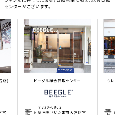
ジャンルに特化した販売/買取店舗に加え、総合買取
センターがございます。
宮店)
ビーグル総合買取センター
クレ
〒330-0802
区宮
埼玉県さいたま市大宮区宮