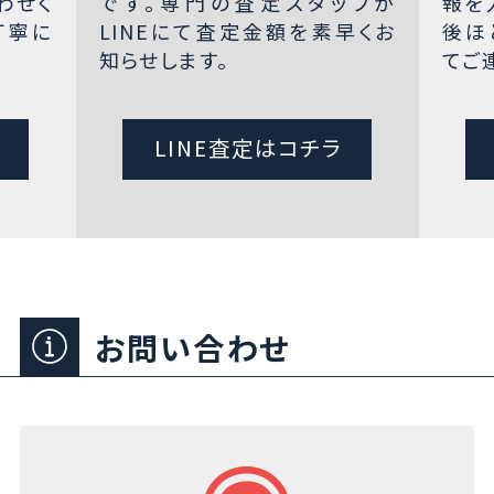
わせく
です。専門の査定スタッフが
報を
丁寧に
LINEにて査定金額を素早くお
後ほ
知らせします。
てご
LINE査定はコチラ
お問い合わせ