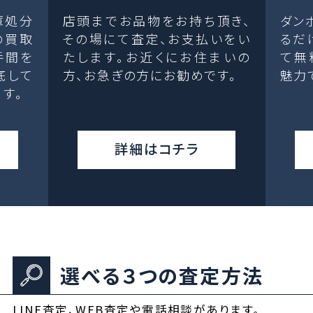
庫処分
店頭までお品物をお持ち頂き、
ダン
の買取
その場にて査定、お支払いをい
るだ
手間を
たします。お近くにお住まいの
て無
底して
方、お急ぎの方にお勧めです。
魅力
す。
詳細はコチラ
選べる３つの査定方法
LINE査定、WEB査定や電話相談があります。