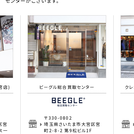
センターがございます。
宮店)
ビーグル総合買取センター
クレ
〒330-0802
区宮
埼玉県さいたま市大宮区宮
イス一
町2-8-2 第9松ビル1F