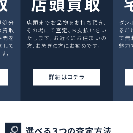
取
店頭買取
庫処分
店頭までお品物をお持ち頂き、
ダン
の買取
その場にて査定、お支払いをい
るだ
手間を
たします。お近くにお住まいの
て無
底して
方、お急ぎの方にお勧めです。
魅力
す。
詳細はコチラ
選べる３つの査定方法