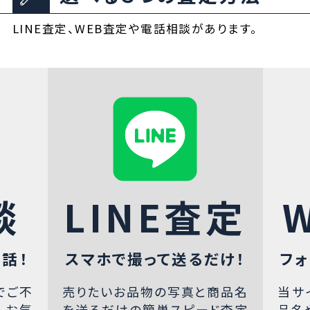
LINE査定、WEB査定や電話相談があります。
談
LINE査定
話！
スマホで撮って送るだけ！
フォ
でご不
売りたいお品物の写真と商品名
当サ
、お気
を送るだけの簡単スピード査定
品名