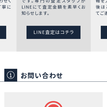
わせく
です。専門の査定スタッフが
報を
丁寧に
LINEにて査定金額を素早くお
後ほ
知らせします。
てご
LINE査定はコチラ
お問い合わせ