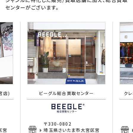
ジャンルに特化した販売/買取店舗に加え、総合買取
センターがございます。
宮店)
ビーグル総合買取センター
クレ
〒330-0802
区宮
埼玉県さいたま市大宮区宮