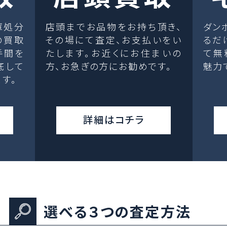
庫処分
店頭までお品物をお持ち頂き、
ダン
の買取
その場にて査定、お支払いをい
るだ
手間を
たします。お近くにお住まいの
て無
底して
方、お急ぎの方にお勧めです。
魅力
す。
詳細はコチラ
選べる３つの査定方法