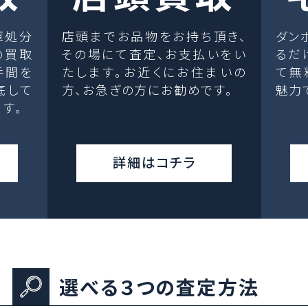
庫処分
店頭までお品物をお持ち頂き、
ダン
の買取
その場にて査定、お支払いをい
るだ
手間を
たします。お近くにお住まいの
て無
底して
方、お急ぎの方にお勧めです。
魅力
す。
詳細はコチラ
選べる３つの査定方法