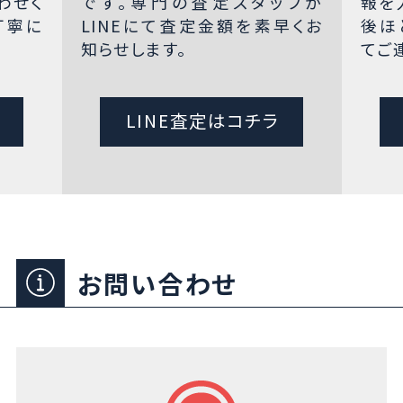
わせく
です。専門の査定スタッフが
報を
丁寧に
LINEにて査定金額を素早くお
後ほ
知らせします。
てご
LINE査定はコチラ
お問い合わせ