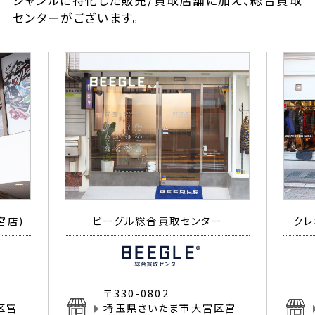
ジャンルに特化した販売/買取店舗に加え、総合買取
センターがございます。
宮店)
ビーグル総合買取センター
クレ
〒330-0802
区宮
埼玉県さいたま市大宮区宮