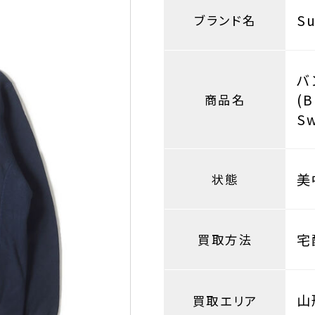
S
ブランド名
バ
(
商品名
Sw
美
状態
宅
買取方法
山
買取エリア