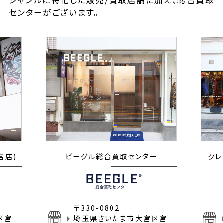
ジャンルに特化した販売/買取店舗に加え、総合買取
センターがございます。
宮店)
ビーグル総合買取センター
クレ
〒330-0802
区宮
埼玉県さいたま市大宮区宮