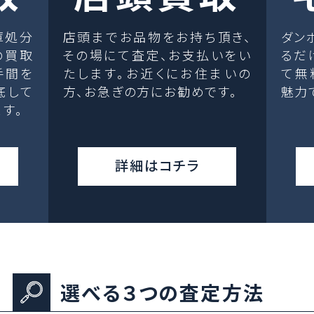
庫処分
店頭までお品物をお持ち頂き、
ダン
の買取
その場にて査定、お支払いをい
るだ
手間を
たします。お近くにお住まいの
て無
底して
方、お急ぎの方にお勧めです。
魅力
す。
詳細はコチラ
選べる３つの査定方法