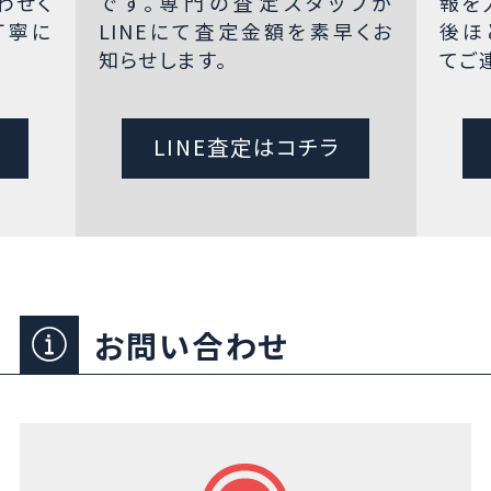
わせく
です。専門の査定スタッフが
報を
丁寧に
LINEにて査定金額を素早くお
後ほ
知らせします。
てご
LINE査定はコチラ
お問い合わせ