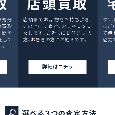
取
店頭買取
庫処分
店頭までお品物をお持ち頂き、
ダン
の買取
その場にて査定、お支払いをい
るだ
手間を
たします。お近くにお住まいの
て無
底して
方、お急ぎの方にお勧めです。
魅力
す。
詳細はコチラ
選べる３つの査定方法