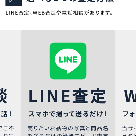
LINE査定、WEB査定や電話相談があります。
談
LINE査定
話！
スマホで撮って送るだけ！
フォ
でご不
売りたいお品物の写真と商品名
当サ
、お気
を送るだけの簡単スピード査定
品名