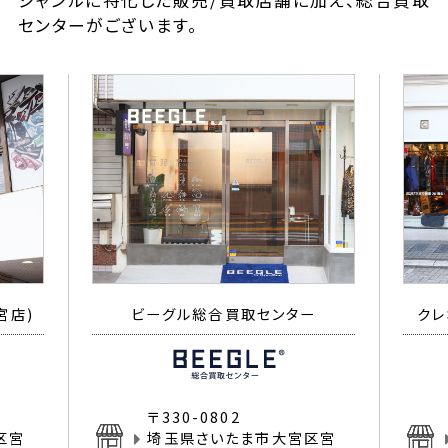
ジャンルに特化した販売/買取店舗に加え、総合買取
センターがございます。
宮店)
ビーグル総合買取センター
クレ
〒330-0802
区宮
埼玉県さいたま市大宮区宮