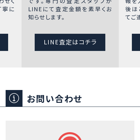
わせく
です。専門の査定スタッフが
報を
丁寧に
LINEにて査定金額を素早くお
後ほ
知らせします。
てご
LINE査定はコチラ
お問い合わせ