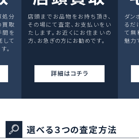
庫処分
店頭までお品物をお持ち頂き、
ダン
の買取
その場にて査定、お支払いをい
るだ
手間を
たします。お近くにお住まいの
て無
底して
方、お急ぎの方にお勧めです。
魅力
す。
詳細はコチラ
選べる３つの査定方法