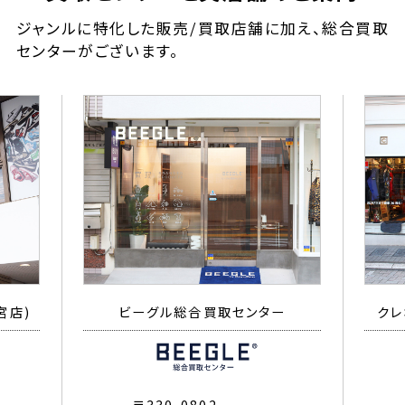
ジャンルに特化した販売/買取店舗に加え、総合買取
センターがございます。
宮店)
ビーグル総合買取センター
クレ
〒330-0802