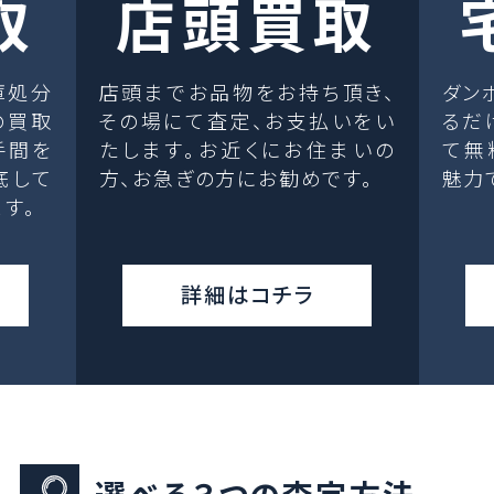
取
店頭買取
庫処分
店頭までお品物をお持ち頂き、
ダン
の買取
その場にて査定、お支払いをい
るだ
手間を
たします。お近くにお住まいの
て無
底して
方、お急ぎの方にお勧めです。
魅力
す。
詳細はコチラ
選べる３つの査定方法