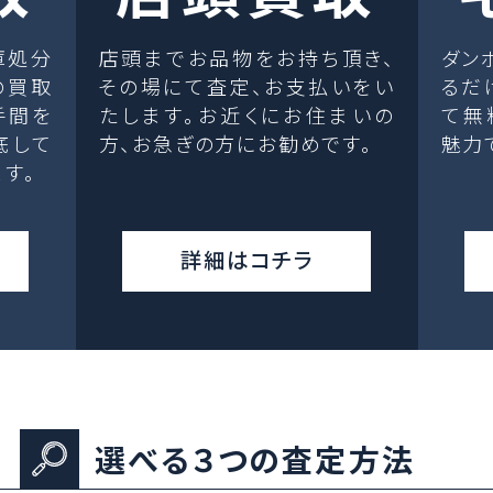
庫処分
店頭までお品物をお持ち頂き、
ダン
の買取
その場にて査定、お支払いをい
るだ
手間を
たします。お近くにお住まいの
て無
底して
方、お急ぎの方にお勧めです。
魅力
す。
詳細はコチラ
選べる３つの査定方法