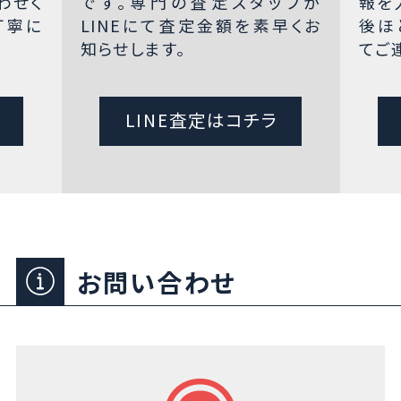
わせく
です。専門の査定スタッフが
報を
丁寧に
LINEにて査定金額を素早くお
後ほ
知らせします。
てご
LINE査定はコチラ
お問い合わせ