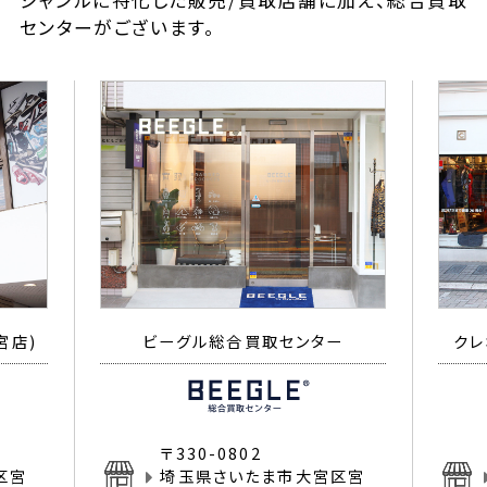
ジャンルに特化した販売/買取店舗に加え、総合買取
センターがございます。
宮店)
ビーグル総合買取センター
クレ
〒330-0802
区宮
埼玉県さいたま市大宮区宮