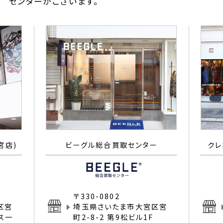
センターがございます。
宮店)
ビーグル総合買取センター
クレ
〒330-0802
区宮
埼玉県さいたま市大宮区宮
イス一
町2-8-2 第9松ビル1F