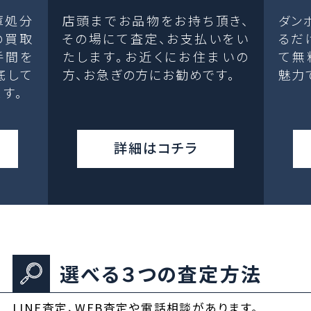
庫処分
店頭までお品物をお持ち頂き、
ダン
の買取
その場にて査定、お支払いをい
るだ
手間を
たします。お近くにお住まいの
て無
底して
方、お急ぎの方にお勧めです。
魅力
す。
詳細はコチラ
選べる３つの査定方法
LINE査定、WEB査定や電話相談があります。