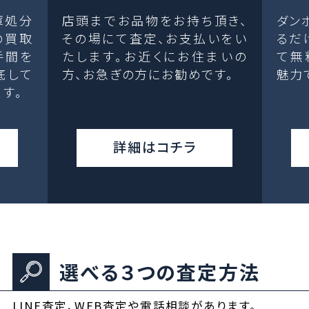
庫処分
店頭までお品物をお持ち頂き、
ダン
の買取
その場にて査定、お支払いをい
るだ
手間を
たします。お近くにお住まいの
て無
底して
方、お急ぎの方にお勧めです。
魅力
す。
詳細はコチラ
選べる３つの査定方法
LINE査定、WEB査定や電話相談があります。