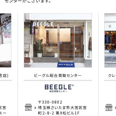
センターがございます。
宮店)
ビーグル総合買取センター
クレ
〒330-0802
区宮
埼玉県さいたま市大宮区宮
イス一
町2-8-2 第9松ビル1F