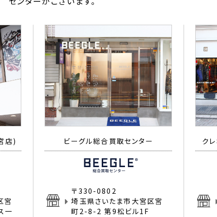
センターがございます。
宮店)
ビーグル総合買取センター
クレ
〒330-0802
区宮
埼玉県さいたま市大宮区宮
イス一
町2-8-2 第9松ビル1F