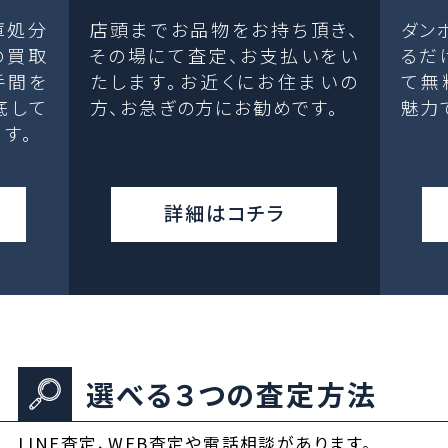
庫処分
店頭までお品物をお持ち頂き、
ダン
の買取
その場にて査定、お支払いをい
るだ
手間を
たします。お近くにお住まいの
て無
底して
方、お急ぎの方にお勧めです。
魅力
す。
詳細はコチラ
選べる３つの査定方法
LINE査定、WEB査定や電話相談があります。