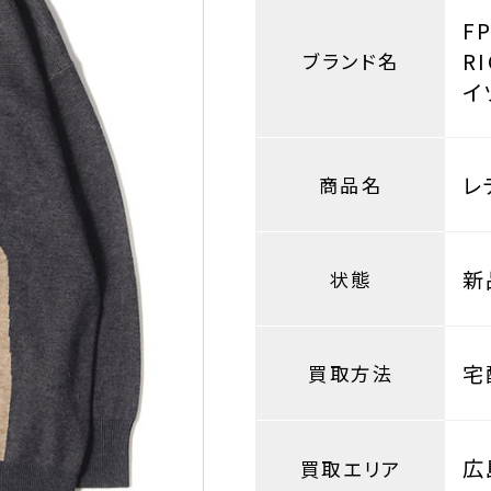
F
R
ブランド名
イ
レ
商品名
新
状態
宅
買取方法
広
買取エリア