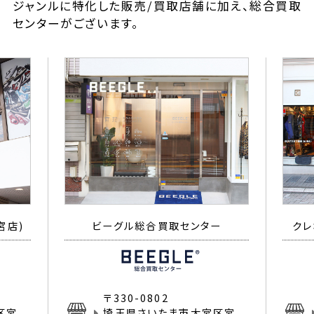
ジャンルに特化した販売/買取店舗に加え、総合買取
センターがございます。
宮店)
ビーグル総合買取センター
クレ
〒330-0802
区宮
埼玉県さいたま市大宮区宮