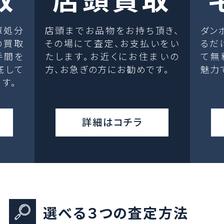
庫処分
店頭までお品物をお持ち頂き、
ダン
の買取
その場にて査定、お支払いをい
るだ
手間を
たします。お近くにお住まいの
て無
底して
方、お急ぎの方にお勧めです。
魅力
す。
詳細はコチラ
選べる３つの査定方法