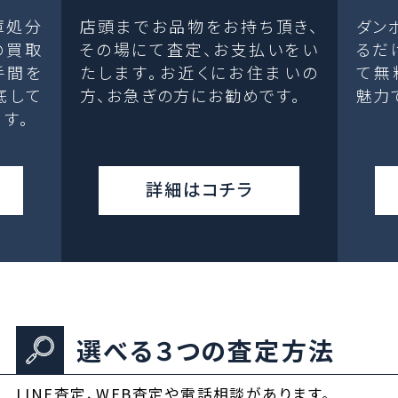
庫処分
店頭までお品物をお持ち頂き、
ダン
の買取
その場にて査定、お支払いをい
るだ
手間を
たします。お近くにお住まいの
て無
底して
方、お急ぎの方にお勧めです。
魅力
す。
詳細はコチラ
選べる３つの査定方法
LINE査定、WEB査定や電話相談があります。