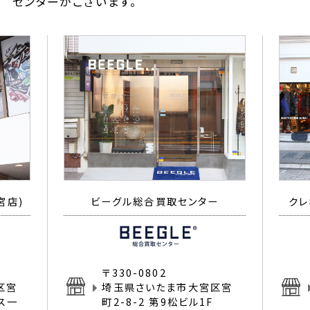
センターがございます。
宮店)
ビーグル総合買取センター
クレ
〒330-0802
区宮
埼玉県さいたま市大宮区宮
イス一
町2-8-2 第9松ビル1F