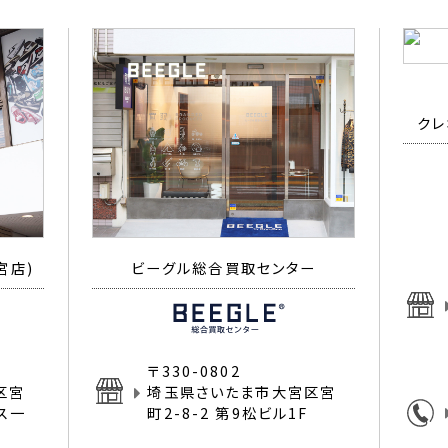
クレ
宮店)
ビーグル総合買取センター
〒330-0802
区宮
埼玉県さいたま市大宮区宮
イス一
町2-8-2 第9松ビル1F