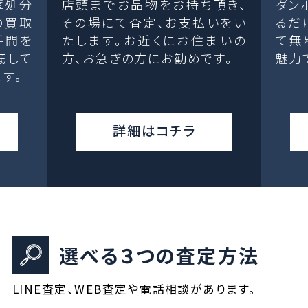
庫処分
店頭までお品物をお持ち頂き、
ダン
の買取
その場にて査定、お支払いをい
るだ
手間を
たします。お近くにお住まいの
て無
底して
方、お急ぎの方にお勧めです。
魅力
す。
詳細はコチラ
選べる３つの査定方法
LINE査定、WEB査定や電話相談があります。