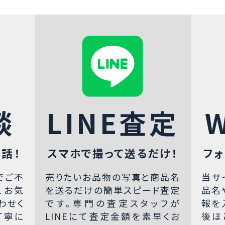
談
LINE査定
話！
スマホで撮って送るだけ！
フォ
でご不
売りたいお品物の写真と商品名
当サ
、お気
を送るだけの簡単スピード査定
品名
わせく
です。専門の査定スタッフが
報を
丁寧に
LINEにて査定金額を素早くお
後ほ