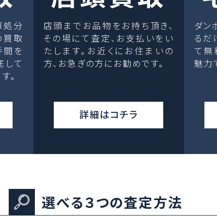
庫処分
店頭までお品物をお持ち頂き、
ダン
の買取
その場にて査定、お支払いをい
るだ
手間を
たします。お近くにお住まいの
て無
底して
方、お急ぎの方にお勧めです。
魅力
す。
詳細はコチラ
選べる３つの査定方法