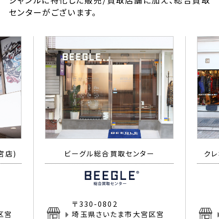
ジャンルに特化した販売/買取店舗に加え、総合買取
センターがございます。
宮店)
ビーグル総合買取センター
クレ
〒330-0802
区宮
埼玉県さいたま市大宮区宮