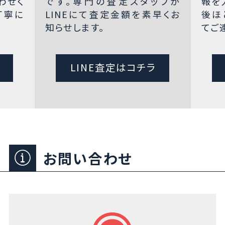
わせく
です。専門の査定スタッフが
報を
丁寧に
LINEにて査定金額を素早くお
後ほ
知らせします。
てご
LINE査定はコチラ
お問い合わせ