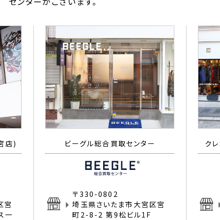
センターがございます。
宮店)
ビーグル総合買取センター
クレ
〒330-0802
区宮
埼玉県さいたま市大宮区宮
イス一
町2-8-2 第9松ビル1F