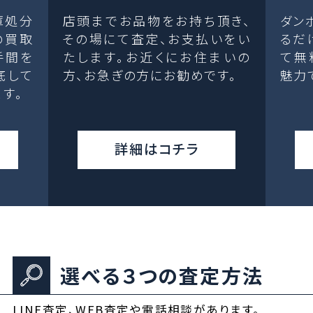
庫処分
店頭までお品物をお持ち頂き、
ダン
の買取
その場にて査定、お支払いをい
るだ
手間を
たします。お近くにお住まいの
て無
底して
方、お急ぎの方にお勧めです。
魅力
す。
詳細はコチラ
選べる３つの査定方法
LINE査定、WEB査定や電話相談があります。