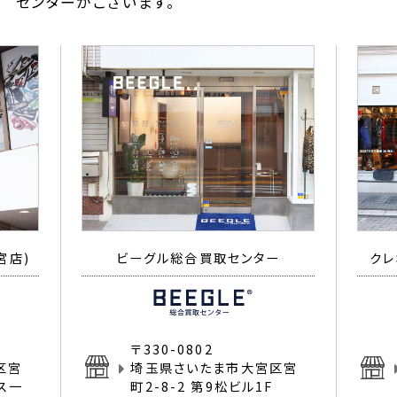
センターがございます。
宮店)
ビーグル総合買取センター
クレ
〒330-0802
区宮
埼玉県さいたま市大宮区宮
イス一
町2-8-2 第9松ビル1F