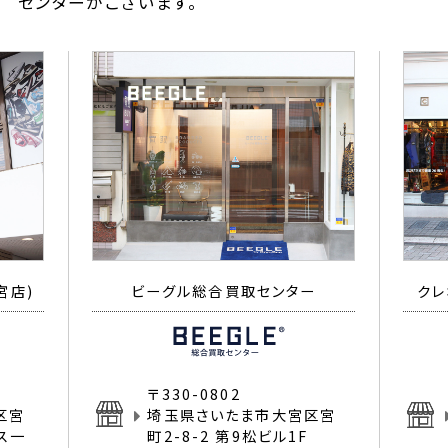
センターがございます。
宮店)
ビーグル総合買取センター
クレ
〒330-0802
区宮
埼玉県さいたま市大宮区宮
イス一
町2-8-2 第9松ビル1F