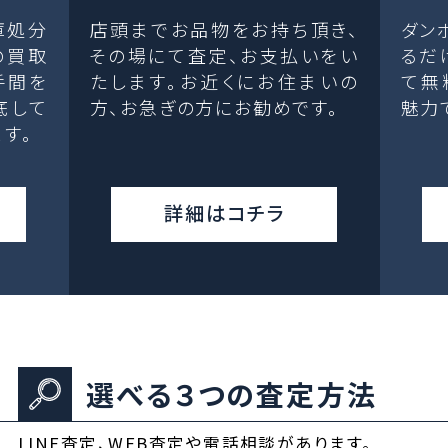
庫処分
店頭までお品物をお持ち頂き、
ダン
の買取
その場にて査定、お支払いをい
るだ
手間を
たします。お近くにお住まいの
て無
底して
方、お急ぎの方にお勧めです。
魅力
す。
詳細はコチラ
選べる３つの査定方法
LINE査定、WEB査定や電話相談があります。