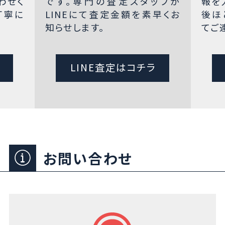
わせく
です。専門の査定スタッフが
報を
丁寧に
LINEにて査定金額を素早くお
後ほ
知らせします。
てご
LINE査定はコチラ
お問い合わせ