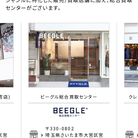
ジャンルに特化した販売/買取店舗に加え、総合買取
センターがございます。
宮店)
ビーグル総合買取センター
クレ
〒330-0802
区宮
埼玉県さいたま市大宮区宮