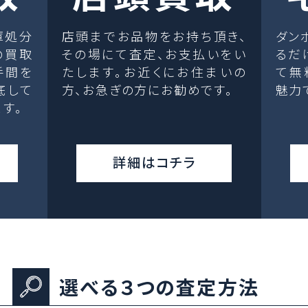
庫処分
店頭までお品物をお持ち頂き、
ダン
の買取
その場にて査定、お支払いをい
るだ
手間を
たします。お近くにお住まいの
て無
底して
方、お急ぎの方にお勧めです。
魅力
す。
詳細はコチラ
選べる３つの査定方法