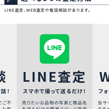
LINE査定、WEB査定や電話相談があります。
談
LINE査定
話！
スマホで撮って送るだけ！
フォ
でご不
売りたいお品物の写真と商品名
当サ
、お気
を送るだけの簡単スピード査定
品名