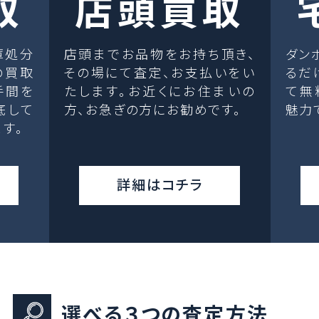
取
店頭買取
庫処分
店頭までお品物をお持ち頂き、
ダン
の買取
その場にて査定、お支払いをい
るだ
手間を
たします。お近くにお住まいの
て無
底して
方、お急ぎの方にお勧めです。
魅力
す。
詳細はコチラ
選べる３つの査定方法