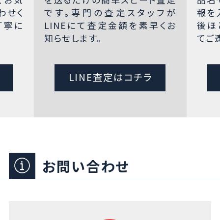
わせく
です。専門の査定スタッフが
報を
丁寧に
LINEにて査定金額を素早くお
後ほ
知らせします。
てご
LINE査定はコチラ
お問い合わせ