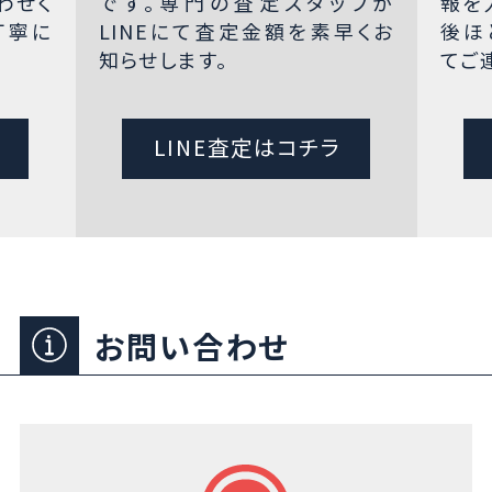
わせく
です。専門の査定スタッフが
報を
丁寧に
LINEにて査定金額を素早くお
後ほ
知らせします。
てご
LINE査定はコチラ
お問い合わせ