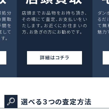
庫処分
店頭までお品物をお持ち頂き、
ダン
の買取
その場にて査定、お支払いをい
るだ
手間を
たします。お近くにお住まいの
て無
底して
方、お急ぎの方にお勧めです。
魅力
す。
詳細はコチラ
選べる３つの査定方法