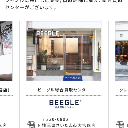
ジャンルに特化した販売/買取店舗に加え、総合買取
センターがございます。
宮店)
ビーグル総合買取センター
クレ
〒330-0802
区宮
埼玉県さいたま市大宮区宮