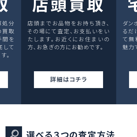
取
店頭買取
庫処分
店頭までお品物をお持ち頂き、
ダン
の買取
その場にて査定、お支払いをい
るだ
手間を
たします。お近くにお住まいの
て無
底して
方、お急ぎの方にお勧めです。
魅力
す。
詳細はコチラ
選べる３つの査定方法