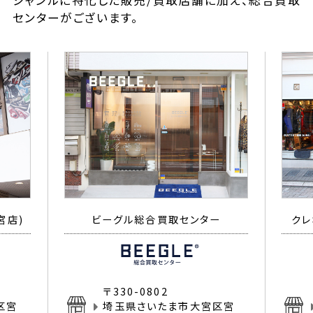
ジャンルに特化した販売/買取店舗に加え、総合買取
センターがございます。
宮店)
ビーグル総合買取センター
クレ
〒330-0802
区宮
埼玉県さいたま市大宮区宮