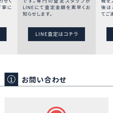
わせく
です。専門の査定スタッフが
報を
丁寧に
LINEにて査定金額を素早くお
後ほ
知らせします。
てご
LINE査定はコチラ
お問い合わせ