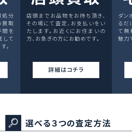
庫処分
店頭までお品物をお持ち頂き、
ダン
の買取
その場にて査定、お支払いをい
るだ
手間を
たします。お近くにお住まいの
て無
底して
方、お急ぎの方にお勧めです。
魅力
す。
詳細はコチラ
選べる３つの査定方法