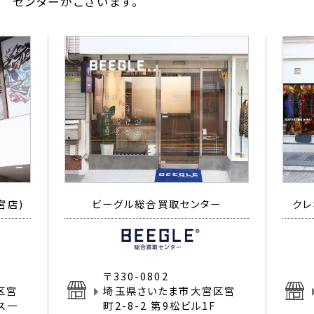
センターがございます。
宮店)
ビーグル総合買取センター
クレ
〒330-0802
区宮
埼玉県さいたま市大宮区宮
イス一
町2-8-2 第9松ビル1F