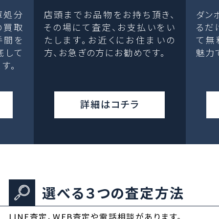
庫処分
店頭までお品物をお持ち頂き、
ダン
の買取
その場にて査定、お支払いをい
るだ
手間を
たします。お近くにお住まいの
て無
底して
方、お急ぎの方にお勧めです。
魅力
す。
詳細はコチラ
選べる３つの査定方法
LINE査定、WEB査定や電話相談があります。