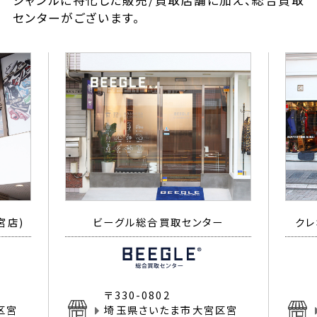
ジャンルに特化した販売/買取店舗に加え、総合買取
センターがございます。
宮店)
ビーグル総合買取センター
クレ
〒330-0802
区宮
埼玉県さいたま市大宮区宮