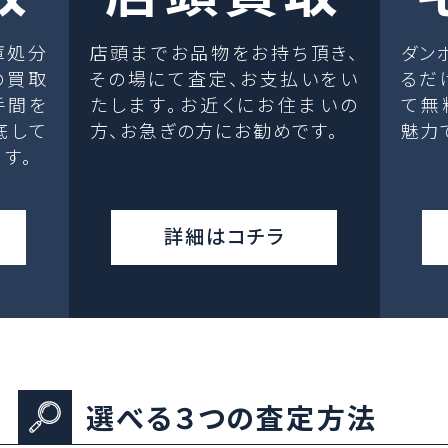
庫処分
店頭までお品物をお持ち頂き、
ダン
の買取
その場にて査定、お支払いをい
るだ
手間を
たします。お近くにお住まいの
て無
底して
方、お急ぎの方にお勧めです。
魅力
す。
詳細はコチラ
選べる３つの査定方法