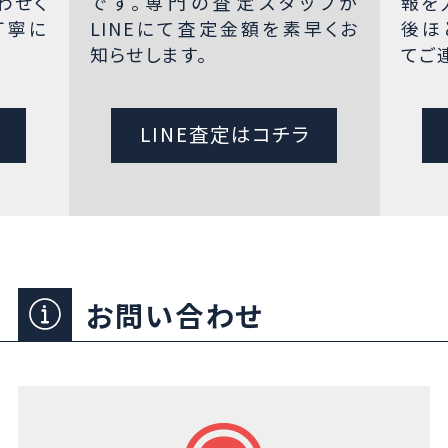
わせく
です。専門の査定スタッフが
報を
丁寧に
LINEにて査定金額を素早くお
後ほ
知らせします。
てご
LINE査定はコチラ
お問い合わせ