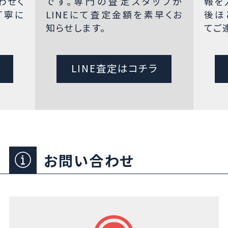
わせく
です。専門の査定スタッフが
報を
丁寧に
LINEにて査定金額を素早くお
後ほ
知らせします。
てご
LINE査定はコチラ
お問い合わせ