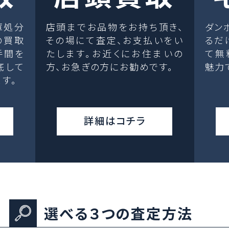
庫処分
店頭までお品物をお持ち頂き、
ダン
の買取
その場にて査定、お支払いをい
るだ
手間を
たします。お近くにお住まいの
て無
底して
方、お急ぎの方にお勧めです。
魅力
す。
詳細はコチラ
選べる３つの査定方法