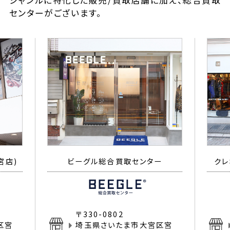
ジャンルに特化した販売/買取店舗に加え、総合買取
センターがございます。
宮店)
ビーグル総合買取センター
クレ
〒330-0802
区宮
埼玉県さいたま市大宮区宮