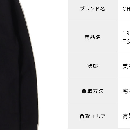
C
ブランド名
1
商品名
T
美
状態
宅
買取方法
高
買取エリア