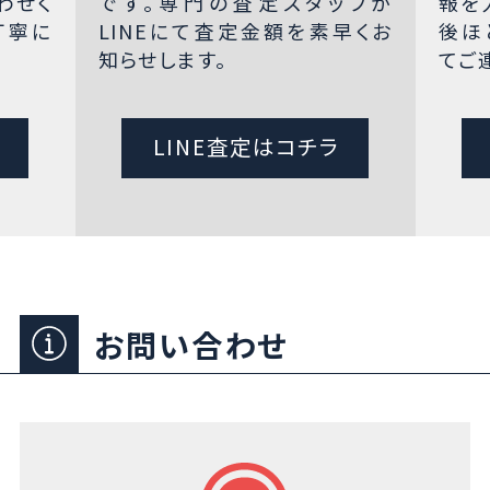
わせく
です。専門の査定スタッフが
報を
丁寧に
LINEにて査定金額を素早くお
後ほ
知らせします。
てご
LINE査定はコチラ
お問い合わせ