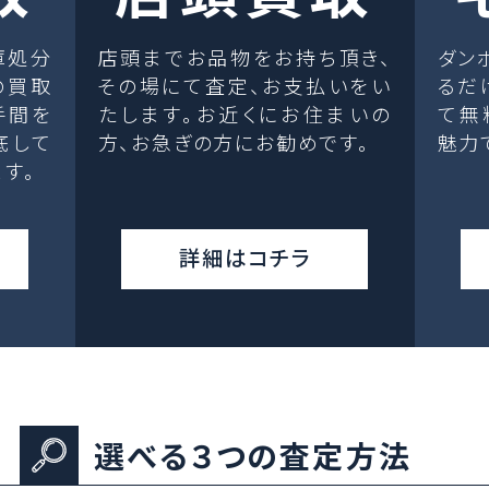
庫処分
店頭までお品物をお持ち頂き、
ダン
の買取
その場にて査定、お支払いをい
るだ
手間を
たします。お近くにお住まいの
て無
底して
方、お急ぎの方にお勧めです。
魅力
す。
詳細はコチラ
選べる３つの査定方法