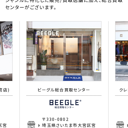
ジャンルに特化した販売/買取店舗に加え、総合買取
センターがございます。
宮店)
ビーグル総合買取センター
クレ
〒330-0802
区宮
埼玉県さいたま市大宮区宮